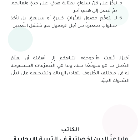
نركّز على كلّ سلوكٍ بمثابة هدفٍ على حِدةٍ ونعالجه،
ثمّ ننتقل إلى هدفٍ آخر.
لا نتوقّع حصول تغيُّراتٍ كبيرةٍ أو سريعةٍ، بل نأخذ
خطواتٍ صغيرةً من أجل الوصول نحو مُجْمَل التّعديل.
أخيرًا، تُلفِت «أرجوحة» انتباهكم إلى أهمّيّة أن يعلَمَ
الطّفل ما هو متوقَّعًا منه، وما هي التّصرّفات المسموحة
له في مختلف الظّروف لتفادي الإرباك وتشجيعه على تبنّي
السّلوك الجيّد.
الكاتب
.مايا عزّ الدين اخصائية في التربية الايجابية