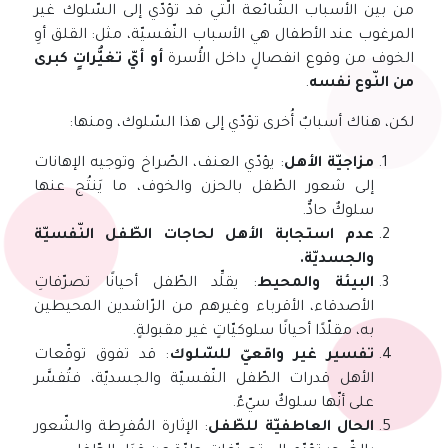
من بين الأسباب الشّائعة الّتي قد تؤدّي إلى السّلوك غير
المرغوب عند الأطفال هي الأسباب النّفسيّة، مثل: القلق أوِ
الخوف من وقوع انفصالٍ داخل الأُسرة
أو أيّ تغيُّراتٍ كبرى
من النّوع نفسه
.
لكن، هناك أسبابٌ أُخرى تؤدّي إلى هذا السّلوك، ومنها:
مزاجيّة الأهل
: يؤدّي العنف، الصّراخ وتوجيه الإهانات
إلى شعور الطّفل بالحزن والخوف، ما يَنتُج عنها
سلوكٌ حادٌّ.
عدم استجابة الأهل لحاجات الطّفل النّفسيّة
والجسديّة.
البيئة والمحيط
: يقلِّد الطّفل أحيانًا تصرّفاتِ
الأصدقاء، الأقرباء وغيرهم من الرّاشدين المحيطين
به، مقلّدًا أحيانًا سلوكيّاتٍ غير مقبولةٍ.
تفسير غير واقعيّ للسّلوك
: قد تفوق توقّعات
الأهل قدرات الطّفل النّفسيّة والجسديّة، فتُفسَّر
على أنّها سلوكٌ سيّءٌ.
الحال العاطفيّة للطّفل
: الإثارة المُفرِطة والشّعور