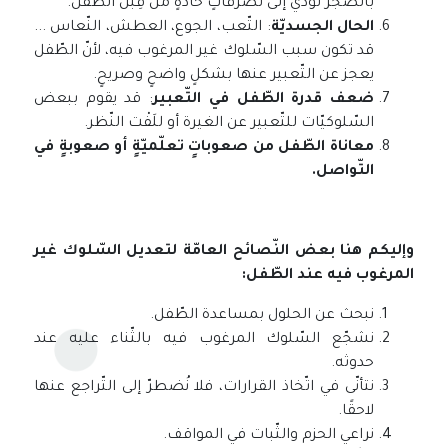
بالضّجر تؤدّي إلى تصرّفاتٍ حادّةٍ من قِبَل الطّفل.
الحال الجسديّة
: التّعب، الجوع، العطش، النّعاس ...
قد تكون سبب السّلوك غير المرغوب فيه، لأنّ الطّفل
يعجز عن التّعبير عنها بشكلٍ واضحٍ وصريحٍ.
ضعف قدرة الطّفل في التّعبير
: قد يقوم ببعض
السّلوكيّات للتّعبير عن الغيرة أو للَفْت النّظر.
معاناة الطّفل من صعوباتٍ تعلّميّةٍ أو صعوبةٍ في
التّواصل.
وإليكم هنا بعض النّصائح العامّة لتعديل السّلوك غير
المرغوب فيه عند الطّفل:
نبحث عن الحلول بمساعدة الطّفل.
نشجّع السّلوك المرغوب فيه بالثّناء عليه عند
حدوثه.
نتأنّى في اتّخاذ القرارات، فلا نُضطرّ إلى التّراجع عنها
لاحقًا.
نراعي الحزم والثّبات في المواقف.