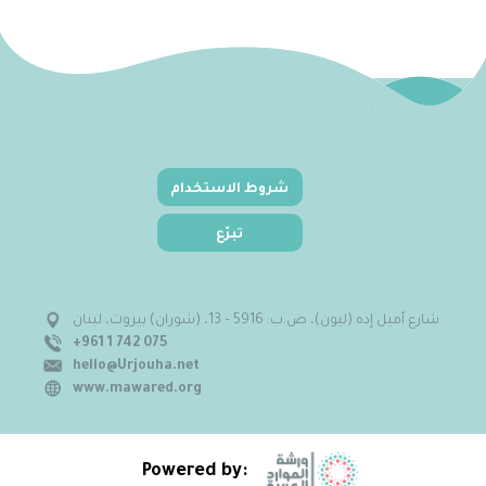
شروط الاستخدام
تبرّع
شارع أميل إده (ليون)، ص.ب: 5916 – 13، (شوران) بيروت، لبنان
+961 1 742 075
hello@Urjouha.net
www.mawared.org
Powered by: