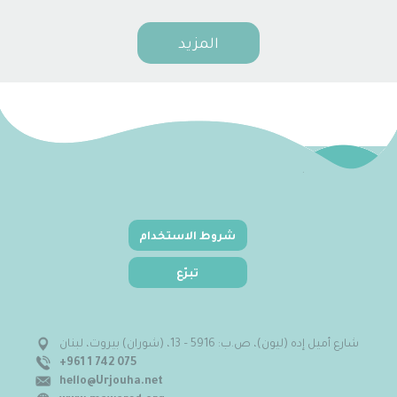
المزيد
شروط الاستخدام
تبرّع
شارع أميل إده (ليون)، ص.ب: 5916 – 13، (شوران) بيروت، لبنان
+961 1 742 075
hello@Urjouha.net