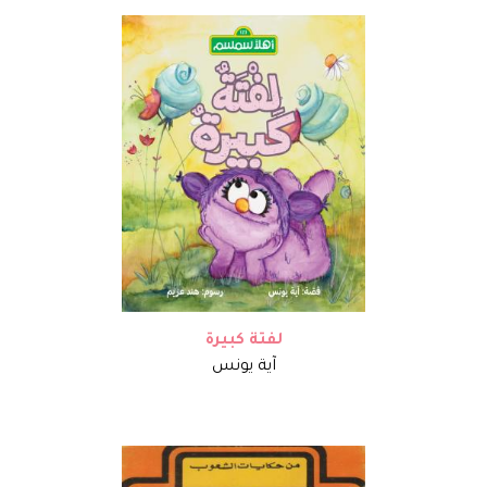
لفتة كبيرة
آية يونس