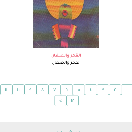
القمر والصغار.
القمر والصغار.
١١
١٠
٩
٨
٧
٦
٥
٤
٣
٢
١
>
١٢