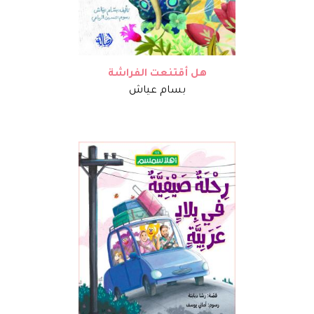
هل أقتنعت الفراشة
بسام عياش