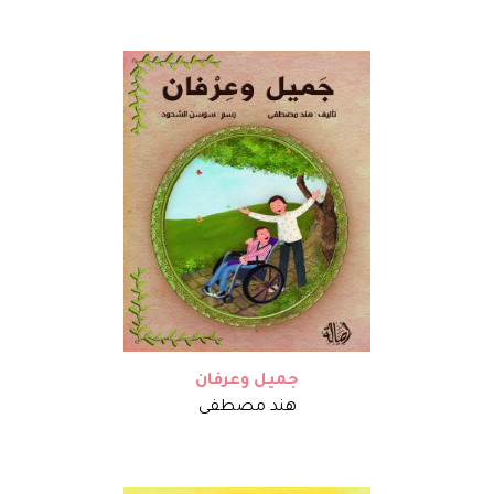
جميل وعرفان
هند مصطفى