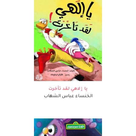
يا ٳلاهي لقد تأخرت
الخنساء عباس الشهاب